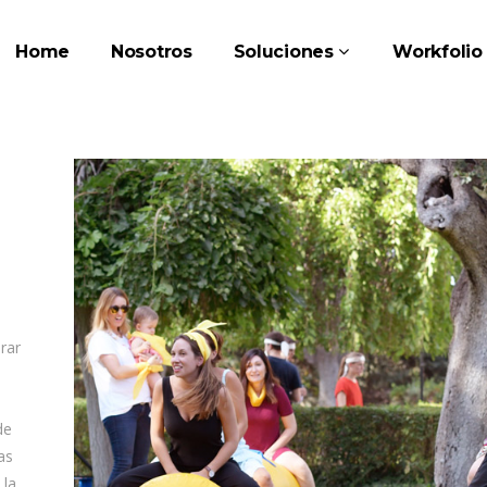
Home
Nosotros
Soluciones
Workfolio
rar
de
as
 la